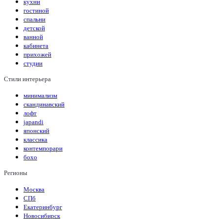
кухни
гостиной
спальни
детской
ванной
кабинета
прихожей
студии
Стили интерьера
минимализм
скандинавский
лофт
japandi
японский
классика
контемпорари
бохо
Регионы
Москва
СПб
Екатеринбург
Новосибирск