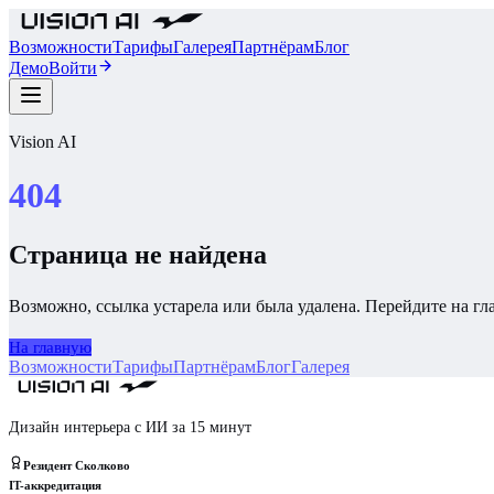
Возможности
Тарифы
Галерея
Партнёрам
Блог
Демо
Войти
Vision AI
404
Страница не найдена
Возможно, ссылка устарела или была удалена. Перейдите на г
На главную
Возможности
Тарифы
Партнёрам
Блог
Галерея
Дизайн интерьера с ИИ за 15 минут
Резидент Сколково
IT-аккредитация