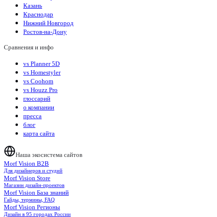
Казань
Краснодар
Нижний Новгород
Ростов-на-Дону
Сравнения и инфо
vs Planner 5D
vs Homestyler
vs Coohom
vs Houzz Pro
глоссарий
о компании
пресса
блог
карта сайта
Наша экосистема сайтов
Morf Vision B2B
Для дизайнеров и студий
Morf Vision Store
Магазин дизайн-проектов
Morf Vision База знаний
Гайды, термины, FAQ
Morf Vision Регионы
Дизайн в 95 городах России