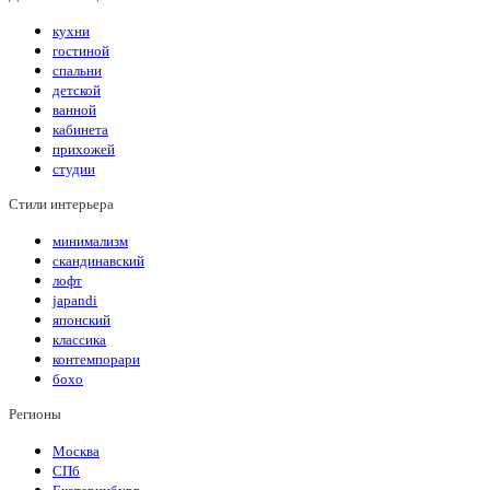
кухни
гостиной
спальни
детской
ванной
кабинета
прихожей
студии
Стили интерьера
минимализм
скандинавский
лофт
japandi
японский
классика
контемпорари
бохо
Регионы
Москва
СПб