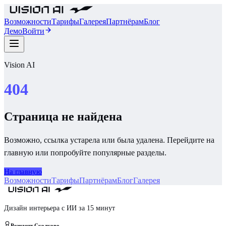
Возможности
Тарифы
Галерея
Партнёрам
Блог
Демо
Войти
Vision AI
404
Страница не найдена
Возможно, ссылка устарела или была удалена. Перейдите на
главную или попробуйте популярные разделы.
На главную
Возможности
Тарифы
Партнёрам
Блог
Галерея
Дизайн интерьера с ИИ за 15 минут
Резидент Сколково