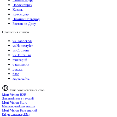
Екатеринбург
Новосибирск
Казань
Краснодар
Нижний Новгород
Ростов-на-Дону
Сравнения и инфо
vs Planner 5D
vs Homestyler
vs Coohom
vs Houzz Pro
глоссарий
о компании
пресса
блог
карта сайта
Наша экосистема сайтов
Morf Vision B2B
Для дизайнеров и студий
Morf Vision Store
Магазин дизайн-проектов
Morf Vision База знаний
Гайды, термины, FAQ