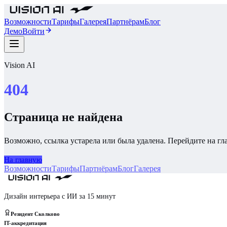
Возможности
Тарифы
Галерея
Партнёрам
Блог
Демо
Войти
Vision AI
404
Страница не найдена
Возможно, ссылка устарела или была удалена. Перейдите на г
На главную
Возможности
Тарифы
Партнёрам
Блог
Галерея
Дизайн интерьера с ИИ за 15 минут
Резидент Сколково
IT-аккредитация