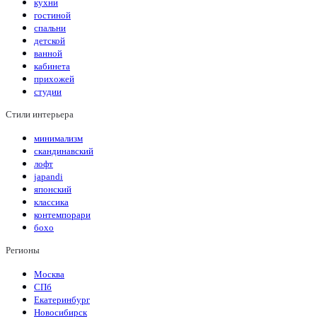
кухни
гостиной
спальни
детской
ванной
кабинета
прихожей
студии
Стили интерьера
минимализм
скандинавский
лофт
japandi
японский
классика
контемпорари
бохо
Регионы
Москва
СПб
Екатеринбург
Новосибирск