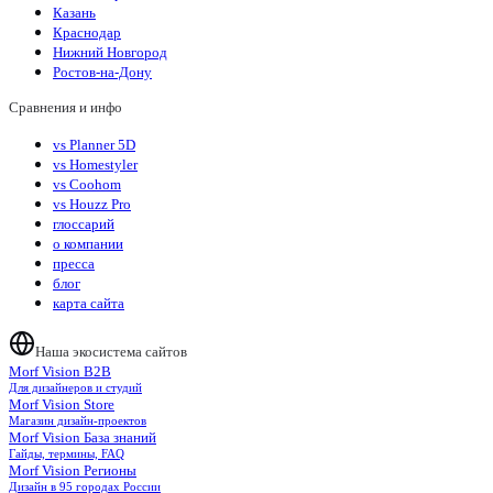
Казань
Краснодар
Нижний Новгород
Ростов-на-Дону
Сравнения и инфо
vs Planner 5D
vs Homestyler
vs Coohom
vs Houzz Pro
глоссарий
о компании
пресса
блог
карта сайта
Наша экосистема сайтов
Morf Vision B2B
Для дизайнеров и студий
Morf Vision Store
Магазин дизайн-проектов
Morf Vision База знаний
Гайды, термины, FAQ
Morf Vision Регионы
Дизайн в 95 городах России