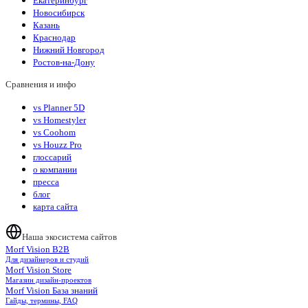
Екатеринбург
Новосибирск
Казань
Краснодар
Нижний Новгород
Ростов-на-Дону
Сравнения и инфо
vs Planner 5D
vs Homestyler
vs Coohom
vs Houzz Pro
глоссарий
о компании
пресса
блог
карта сайта
Наша экосистема сайтов
Morf Vision B2B
Для дизайнеров и студий
Morf Vision Store
Магазин дизайн-проектов
Morf Vision База знаний
Гайды, термины, FAQ