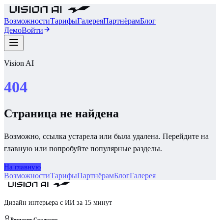
Возможности
Тарифы
Галерея
Партнёрам
Блог
Демо
Войти
Vision AI
404
Страница не найдена
Возможно, ссылка устарела или была удалена. Перейдите на
главную или попробуйте популярные разделы.
На главную
Возможности
Тарифы
Партнёрам
Блог
Галерея
Дизайн интерьера с ИИ за 15 минут
Резидент Сколково