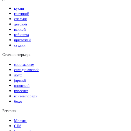
кухни
гостиной
спальни
детской
ванной
кабинета
прихожей
студии
Стили интерьера
минимализм
скандинавский
лофт
japandi
японский
классика
контемпорари
бохо
Регионы
Москва
СПб