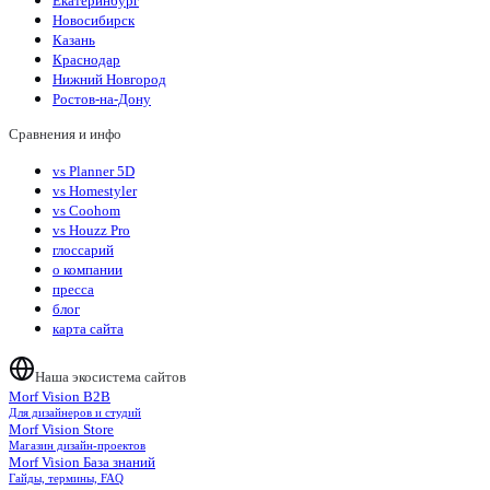
Екатеринбург
Новосибирск
Казань
Краснодар
Нижний Новгород
Ростов-на-Дону
Сравнения и инфо
vs Planner 5D
vs Homestyler
vs Coohom
vs Houzz Pro
глоссарий
о компании
пресса
блог
карта сайта
Наша экосистема сайтов
Morf Vision B2B
Для дизайнеров и студий
Morf Vision Store
Магазин дизайн-проектов
Morf Vision База знаний
Гайды, термины, FAQ