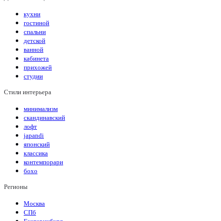
кухни
гостиной
спальни
детской
ванной
кабинета
прихожей
студии
Стили интерьера
минимализм
скандинавский
лофт
japandi
японский
классика
контемпорари
бохо
Регионы
Москва
СПб