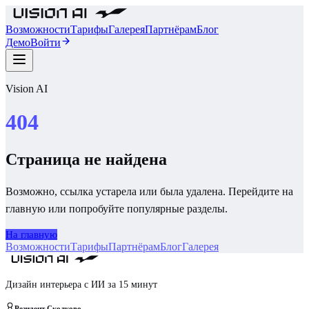
Возможности
Тарифы
Галерея
Партнёрам
Блог
Демо
Войти
Vision AI
404
Страница не найдена
Возможно, ссылка устарела или была удалена. Перейдите на
главную или попробуйте популярные разделы.
На главную
Возможности
Тарифы
Партнёрам
Блог
Галерея
Дизайн интерьера с ИИ за 15 минут
Резидент Сколково