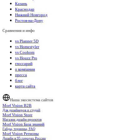
Казань
Краснодар
Нижний Новгород
Ростов-на-Дону
Сравнения и инфо
vs Planner 5D
vs Homestyler
vs Coohom
vs Houzz Pro
глоссарий
о компании
пресса
блог
карта сайта
Наша экосистема сайтов
Morf Vision B2B
Для дизайнеров и студий
Morf Vision Store
Магазин дизайн-проектов
Morf Vision База знаний
Гайды, термины, FAQ
Morf Vision Регионы
Дизайн в 95 городах России