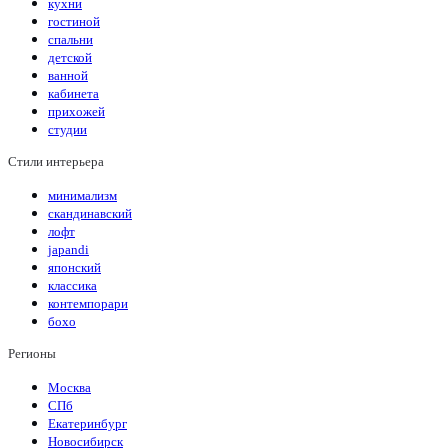
кухни
гостиной
спальни
детской
ванной
кабинета
прихожей
студии
Стили интерьера
минимализм
скандинавский
лофт
japandi
японский
классика
контемпорари
бохо
Регионы
Москва
СПб
Екатеринбург
Новосибирск