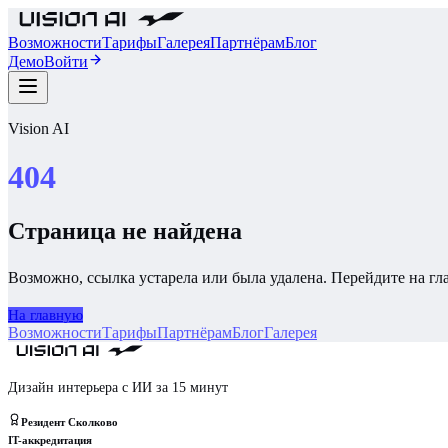
Возможности
Тарифы
Галерея
Партнёрам
Блог
Демо
Войти
Vision AI
404
Страница не найдена
Возможно, ссылка устарела или была удалена. Перейдите на г
На главную
Возможности
Тарифы
Партнёрам
Блог
Галерея
Дизайн интерьера с ИИ за 15 минут
Резидент Сколково
IT-аккредитация