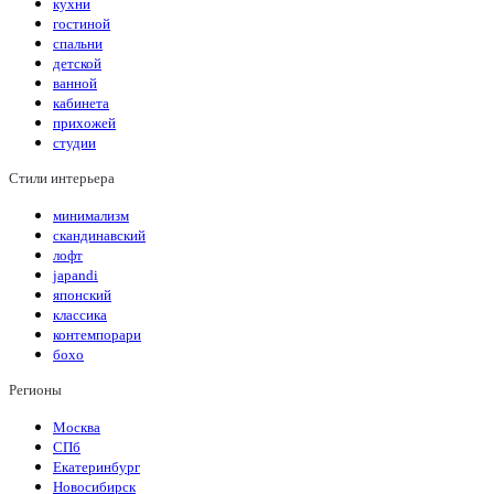
кухни
гостиной
спальни
детской
ванной
кабинета
прихожей
студии
Стили интерьера
минимализм
скандинавский
лофт
japandi
японский
классика
контемпорари
бохо
Регионы
Москва
СПб
Екатеринбург
Новосибирск