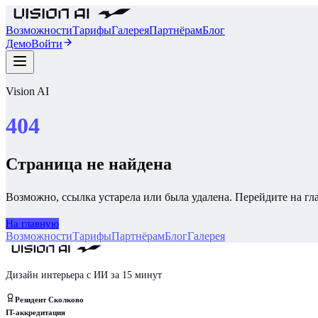
Возможности
Тарифы
Галерея
Партнёрам
Блог
Демо
Войти
Vision AI
404
Страница не найдена
Возможно, ссылка устарела или была удалена. Перейдите на г
На главную
Возможности
Тарифы
Партнёрам
Блог
Галерея
Дизайн интерьера с ИИ за 15 минут
Резидент Сколково
IT-аккредитация