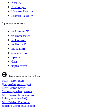
Казань
Краснодар
Нижний Новгород
Ростов-на-Дону
Сравнения и инфо
vs Planner 5D
vs Homestyler
vs Coohom
vs Houzz Pro
глоссарий
о компании
пресса
блог
карта сайта
Наша экосистема сайтов
Morf Vision B2B
Для дизайнеров и студий
Morf Vision Store
Магазин дизайн-проектов
Morf Vision База знаний
Гайды, термины, FAQ
Morf Vision Регионы
Дизайн в 95 городах России