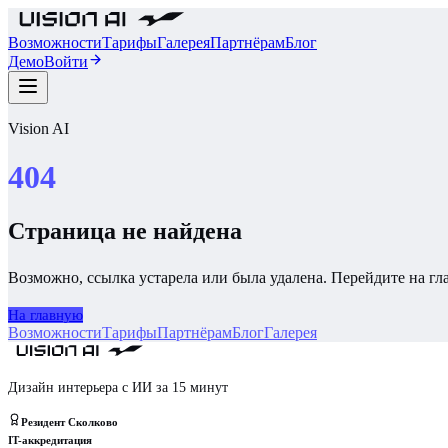
Возможности
Тарифы
Галерея
Партнёрам
Блог
Демо
Войти
Vision AI
404
Страница не найдена
Возможно, ссылка устарела или была удалена. Перейдите на г
На главную
Возможности
Тарифы
Партнёрам
Блог
Галерея
Дизайн интерьера с ИИ за 15 минут
Резидент Сколково
IT-аккредитация