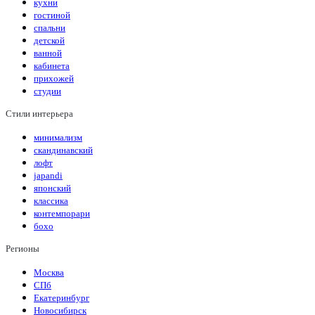
кухни
гостиной
спальни
детской
ванной
кабинета
прихожей
студии
Стили интерьера
минимализм
скандинавский
лофт
japandi
японский
классика
контемпорари
бохо
Регионы
Москва
СПб
Екатеринбург
Новосибирск