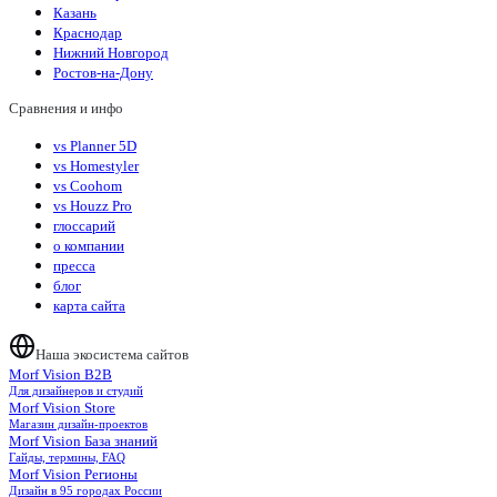
Казань
Краснодар
Нижний Новгород
Ростов-на-Дону
Сравнения и инфо
vs Planner 5D
vs Homestyler
vs Coohom
vs Houzz Pro
глоссарий
о компании
пресса
блог
карта сайта
Наша экосистема сайтов
Morf Vision B2B
Для дизайнеров и студий
Morf Vision Store
Магазин дизайн-проектов
Morf Vision База знаний
Гайды, термины, FAQ
Morf Vision Регионы
Дизайн в 95 городах России