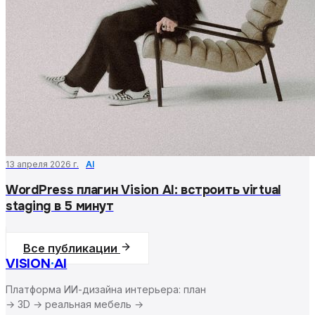
13 апреля 2026 г.
AI
WordPress плагин Vision AI: встроить virtual
staging в 5 минут
Все публикации
VISION
·
AI
Платформа ИИ-дизайна интерьера: план
→ 3D → реальная мебель →