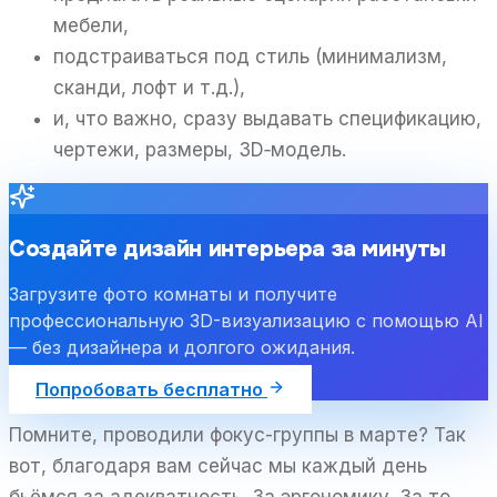
мебели,
подстраиваться под стиль (минимализм,
сканди, лофт и т.д.),
и, что важно, сразу выдавать спецификацию,
чертежи, размеры, 3D‑модель.
Создайте дизайн интерьера за минуты
Загрузите фото комнаты и получите
профессиональную 3D-визуализацию с помощью AI
— без дизайнера и долгого ожидания.
Попробовать бесплатно
Помните, проводили фокус-группы в марте? Так
вот, благодаря вам сейчас мы каждый день
бьёмся за адекватность. За эргономику. За то,