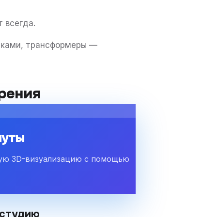
 всегда.
щиками, трансформеры —
рения
нуты
ную 3D-визуализацию с помощью
 студию