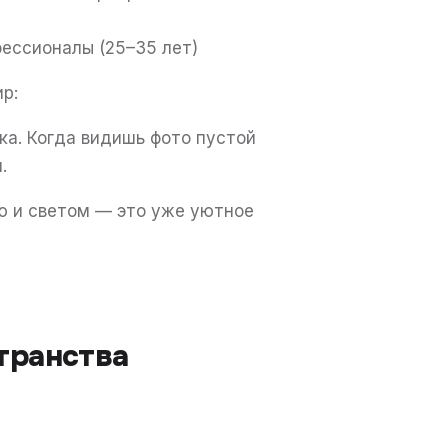
ессионалы (25–35 лет)
р:
бка. Когда видишь фото пустой
.
ю и светом — это уже уютное
транства