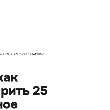
адратов в уютное гнёздышко
 как
рить 25
ное