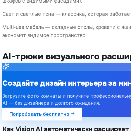
шкафов с видимыми фасадами).
Свет и светлые тона — классика, которая работает
Multi-use мебель — складные столы, кровати с я
экономят видимое пространство.
AI-трюки визуального расши
Создайте дизайн интерьера за ми
Загрузите фото комнаты и получите профессиональ
AI — без дизайнера и долгого ожидания.
Попробовать бесплатно
Как Vision AI автоматически расширяет