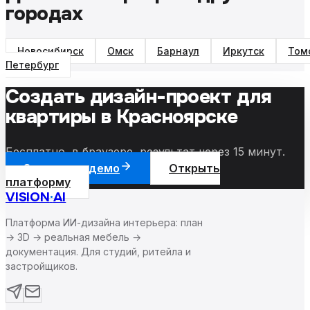
городах
Новосибирск
Омск
Барнаул
Иркутск
Том
Петербург
Создать дизайн-проект для
квартиры
в Красноярске
Бесплатно, в браузере, результат через 15 минут.
Запросить демо
Открыть
платформу
VISION
·
AI
Платформа ИИ-дизайна интерьера: план
→ 3D → реальная мебель →
документация. Для студий, ритейла и
застройщиков.