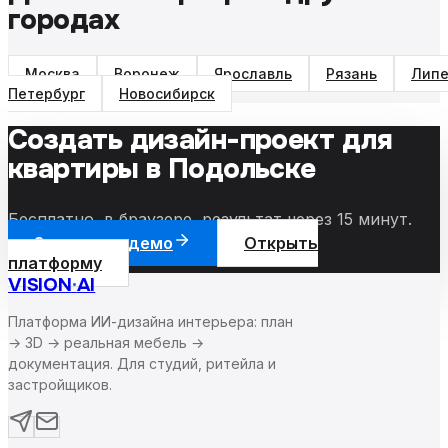
городах
Москва
Воронеж
Ярославль
Рязань
Липе
Петербург
Новосибирск
Создать дизайн-проект для
квартиры
в Подольске
Бесплатно, в браузере, результат через 15 минут.
Запросить демо
Открыть
платформу
VISION
·
AI
Платформа ИИ-дизайна интерьера: план
→ 3D → реальная мебель →
документация. Для студий, ритейла и
застройщиков.