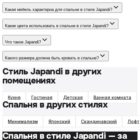
Какая мебель характерна для спальни в стиле Japandi?
Какие цвета использовать в спальни в стиле Japandi?
Что такое Japandi?
Какого размера должна быть кровать в спальне?
Стиль Japandi в других
помещениях
Кухня
Гостиная
Детская
Ванная комната
Спальня в других стилях
Минимализм
Японский
Скандинавский
Лофт
Спальня
в стиле
Japandi
— за