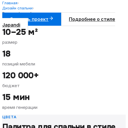
Главная
›
Дизайн спальни
›
В стиле Japandi
Создать проект
Подробнее о стиле
Japandi
10–25 м²
размер
18
позиций мебели
120 000+
бюджет
15 мин
время генерации
ЦВЕТА
Палитра для
спальни
в стиле