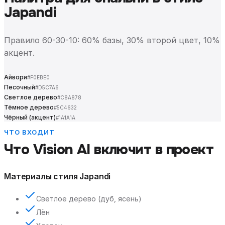
Japandi
Правило 60-30-10: 60% базы, 30% второй цвет, 10%
акцент.
Айвори
#F0EBE0
Песочный
#D5C7A6
Светлое дерево
#C8A878
Тёмное дерево
#5C4632
Чёрный (акцент)
#1A1A1A
ЧТО ВХОДИТ
Что Vision AI включит в проект
Материалы стиля Japandi
Светлое дерево (дуб, ясень)
Лён