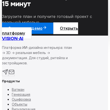
15 минут
Загрузите план и получите готовый проект с
реальной мебелью.
Запросить демо
Открыть
платформу
VISION
·
AI
Платформа ИИ-дизайна интерьера: план
→ 3D → реальная мебель →
документация. Для студий, ритейла и
застройщиков.
Продукты
Ватман
Генерация
Оцифровка
Объекты
Визуализация