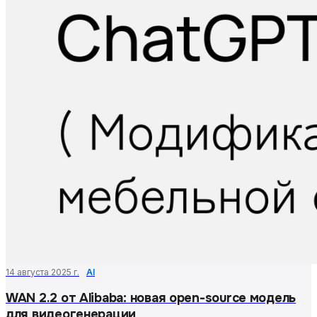
14 августа 2025 г.
AI
WAN 2.2 от Alibaba: новая open-source модель
для видеогенерации