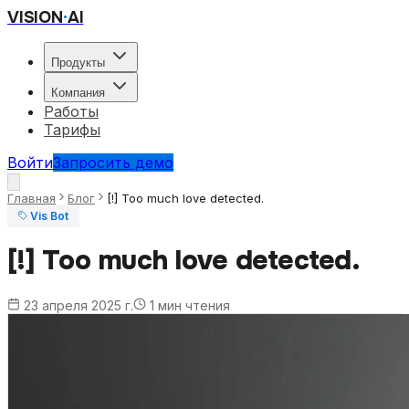
VISION
·
AI
Продукты
Компания
Работы
Тарифы
Войти
Запросить демо
Главная
Блог
[!] Too much love detected.
Vis Bot
[!] Too much love detected.
23 апреля 2025 г.
1
мин чтения