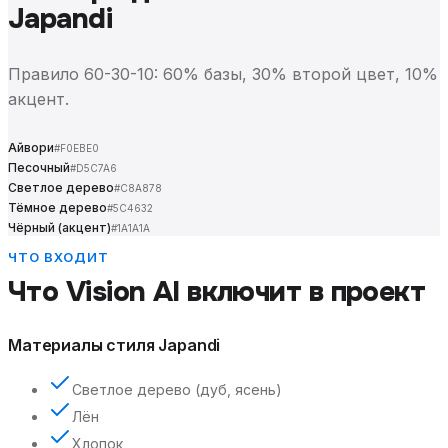
Japandi
Правило 60-30-10: 60% базы, 30% второй цвет, 10%
акцент.
Айвори
#F0EBE0
Песочный
#D5C7A6
Светлое дерево
#C8A878
Тёмное дерево
#5C4632
Чёрный (акцент)
#1A1A1A
ЧТО ВХОДИТ
Что Vision AI включит в проект
Материалы стиля Japandi
Светлое дерево (дуб, ясень)
Лён
Хлопок