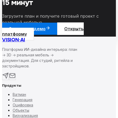
15 минут
Загрузите план и получите готовый проект с
реальной мебелью.
Запросить демо
Открыть
платформу
VISION
·
AI
Платформа ИИ-дизайна интерьера: план
→ 3D → реальная мебель →
документация. Для студий, ритейла и
застройщиков.
Продукты
Ватман
Генерация
Оцифровка
Объекты
Визуализация